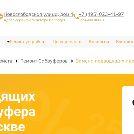
Новослободская улица, дом 4
+7 (495) 023-41-97
Адрес сервисного центра Behringer
Горячая линия
Ремонт устройств
Цена ремонта
Вакансии
Контакт
ойств
Ремонт Сабвуферов
Замена подводящих пр
дящих
уфера
скве