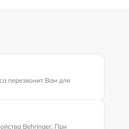
иса перезвонит Вам для
йства Behringer. При