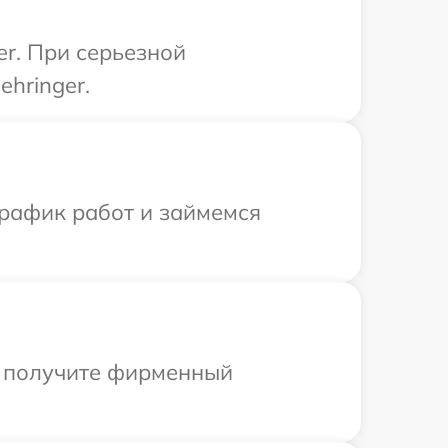
er. При серьезной
hringer.
график работ и займемся
ы получите фирменный