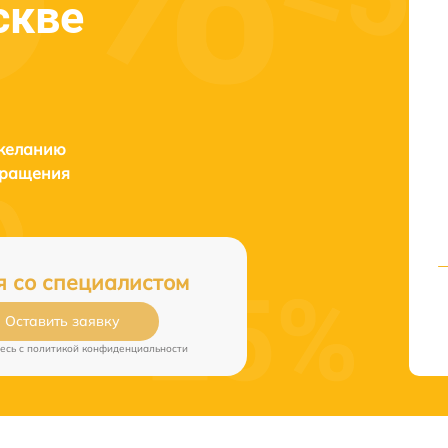
скве
 желанию
бращения
я со специалистом
Оставить заявку
есь c
политикой конфиденциальности