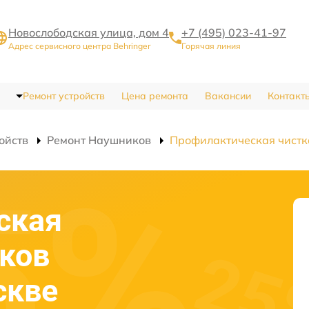
Новослободская улица, дом 4
+7 (495) 023-41-97
Адрес сервисного центра Behringer
Горячая линия
Ремонт устройств
Цена ремонта
Вакансии
Контакт
ойств
Ремонт Наушников
Профилактическая чистк
ская
ков
скве