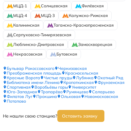
МЦД-1
Солнцевская
Филёвская
МЦД-4
МЦД-3
Калужско-Рижская
Калининская
Таганско-Краснопресненская
Серпуховско-Тимирязевская
Люблинско-Дмитровская
Замоскворецкая
Некрасовская
Бутовская
Бульвар Рокоссовского
Черкизовская
Преображенская площадь
Красносельская
Красные Ворота
Чистые пруды
Лубянка
Охотный Ряд
Библиотека имени Ленина
Кропоткинская
Фрунзенская
Спортивная
Воробьёвы горы
Университет
Юго-Западная
Тропарёво
Румянцево
Саларьево
Филатов Луг
Прокшино
Ольховая
Новомосковская
Потапово
Не нашли свою станцию?
Оставить заявку